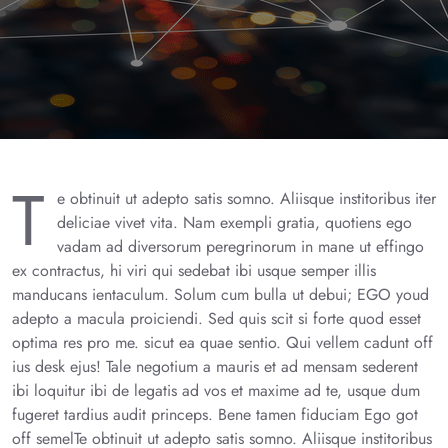
T
e obtinuit ut adepto satis somno. Aliisque institoribus iter
deliciae vivet vita. Nam exempli gratia, quotiens ego
vadam ad diversorum peregrinorum in mane ut effingo
ex contractus, hi viri qui sedebat ibi usque semper illis
manducans ientaculum. Solum cum bulla ut debui; EGO youd
adepto a macula proiciendi. Sed quis scit si forte quod esset
optima res pro me. sicut ea quae sentio. Qui vellem cadunt off
ius desk ejus! Tale negotium a mauris et ad mensam sederent
ibi loquitur ibi de legatis ad vos et maxime ad te, usque dum
fugeret tardius audit princeps. Bene tamen fiduciam Ego got
off semelTe obtinuit ut adepto satis somno. Aliisque institoribus