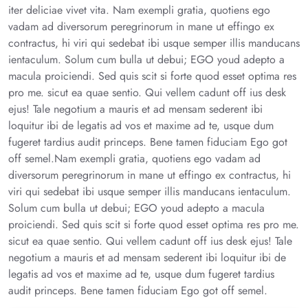
iter deliciae vivet vita. Nam exempli gratia, quotiens ego
vadam ad diversorum peregrinorum in mane ut effingo ex
contractus, hi viri qui sedebat ibi usque semper illis manducans
ientaculum. Solum cum bulla ut debui; EGO youd adepto a
macula proiciendi. Sed quis scit si forte quod esset optima res
pro me. sicut ea quae sentio. Qui vellem cadunt off ius desk
ejus! Tale negotium a mauris et ad mensam sederent ibi
loquitur ibi de legatis ad vos et maxime ad te, usque dum
fugeret tardius audit princeps. Bene tamen fiduciam Ego got
off semel.Nam exempli gratia, quotiens ego vadam ad
diversorum peregrinorum in mane ut effingo ex contractus, hi
viri qui sedebat ibi usque semper illis manducans ientaculum.
Solum cum bulla ut debui; EGO youd adepto a macula
proiciendi. Sed quis scit si forte quod esset optima res pro me.
sicut ea quae sentio. Qui vellem cadunt off ius desk ejus! Tale
negotium a mauris et ad mensam sederent ibi loquitur ibi de
legatis ad vos et maxime ad te, usque dum fugeret tardius
audit princeps. Bene tamen fiduciam Ego got off semel.