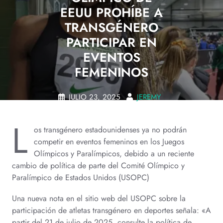
EEUU PROHÍBE A
TRANSGÉNERO
PARTICIPAR EN
EVENTOS
FEMENINOS
JULIO 23, 2025
JEREMY
0 COMMENTS
L
os transgénero estadounidenses ya no podrán
competir en eventos femeninos en los Juegos
Olímpicos y Paralímpicos, debido a un reciente
cambio de política de parte del Comité Olímpico y
Paralímpico de Estados Unidos (USOPC)
Una nueva nota en el sitio web del USOPC sobre la
participación de atletas transgénero en deportes señala: «A
partir del 21 de julio de 2025, consulte la política de