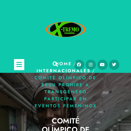
/
HOME
/
INTERNACIONALES
COMITÉ OLÍMPICO DE
EEUU PROHÍBE A
TRANSGÉNERO
PARTICIPAR EN
EVENTOS FEMENINOS
COMITÉ
OLÍMPICO DE