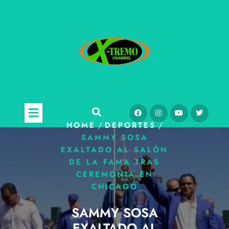
/
/
HOME
DEPORTES
SAMMY SOSA
EXALTADO AL SALÓN
DE LA FAMA TRAS
CEREMONIA EN
CHICAGO
SAMMY SOSA
EXALTADO AL