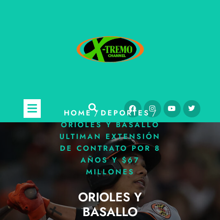
/
/
HOME
DEPORTES
ORIOLES Y BASALLO
ULTIMAN EXTENSIÓN
DE CONTRATO POR 8
AÑOS Y $67
MILLONES
ORIOLES Y
BASALLO