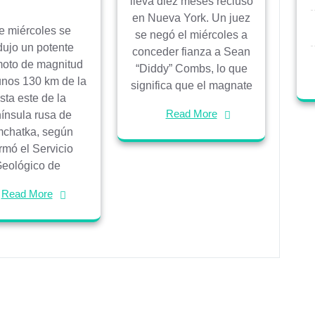
lleva diez meses recluso
en Nueva York. Un juez
e miércoles se
se negó el miércoles a
dujo un potente
conceder fianza a Sean
moto de magnitud
“Diddy” Combs, lo que
unos 130 km de la
significa que el magnate
sta este de la
Read More
ínsula rusa de
chatka, según
rmó el Servicio
eológico de
Read More