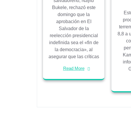
salvadoreño, Nayib
Bukele, rechazó este
Est
domingo que la
pro
aprobación en El
terre
Salvador de la
8,8 a 
reelección presidencial
co
indefinida sea el «fin de
pen
la democracia», al
Kam
asegurar que las críticas
info
Read More
G