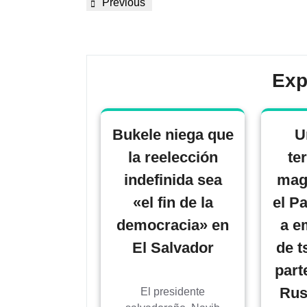
Previous
Exp
Bukele niega que
U
la reelección
te
indefinida sea
magn
«el fin de la
el Pa
democracia» en
a em
El Salvador
de t
part
Rus
El presidente