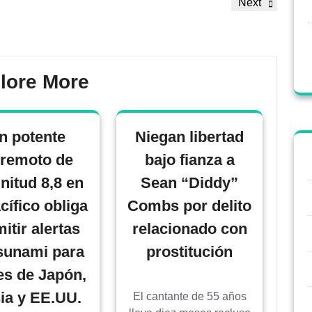
Next
lore More
n potente
Niegan libertad
rremoto de
bajo fianza a
itud 8,8 en
Sean “Diddy”
cífico obliga
Combs por delito
itir alertas
relacionado con
sunami para
prostitución
es de Japón,
ia y EE.UU.
El cantante de 55 años