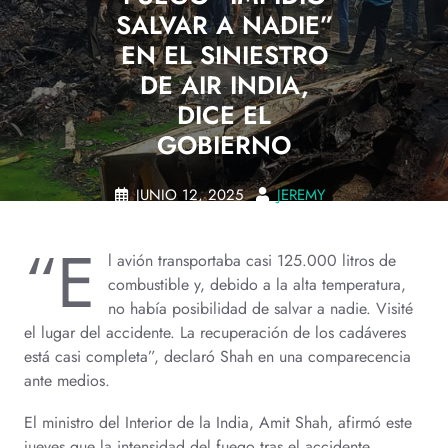
SALVAR A NADIE”
EN EL SINIESTRO
DE AIR INDIA,
DICE EL
GOBIERNO
JUNIO 12, 2025
JEREMY
0 COMMENTS
“E
l avión transportaba casi 125.000 litros de
combustible y, debido a la alta temperatura,
no había posibilidad de salvar a nadie. Visité
el lugar del accidente. La recuperación de los cadáveres
está casi completa”, declaró Shah en una comparecencia
ante medios.
El ministro del Interior de la India, Amit Shah, afirmó este
jueves que la intensidad del fuego tras el accidente