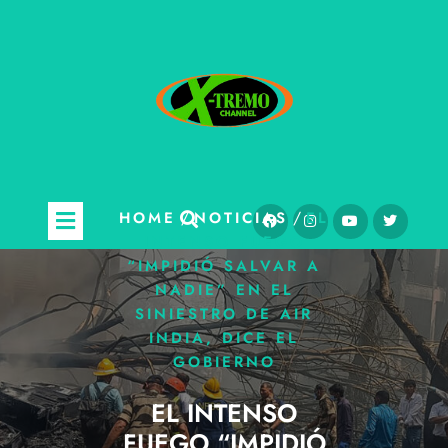
/
/
HOME
NOTICIAS
EL
INTENSO FUEGO
“IMPIDIÓ SALVAR A
NADIE” EN EL
SINIESTRO DE AIR
INDIA, DICE EL
GOBIERNO
EL INTENSO
FUEGO “IMPIDIÓ