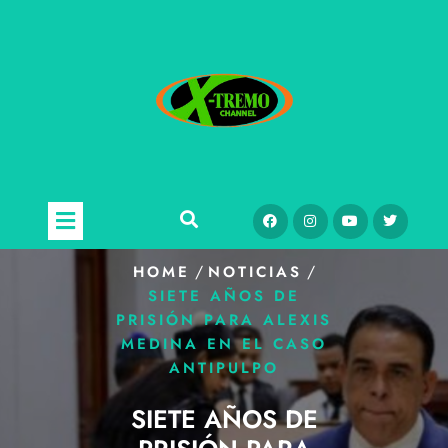
/
/
HOME
NOTICIAS
SIETE AÑOS DE
PRISIÓN PARA ALEXIS
MEDINA EN EL CASO
ANTIPULPO
SIETE AÑOS DE