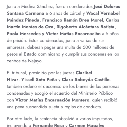
Junto a Medina Sánchez, fueron condenados
José Dolores
Santana Carmona
a 6 años de cárcel y
Wacal Vernabel
Méndez Pineda, Francisco Ramón Brea Morel, Carlos
Martín Montes de Oca, Rigoberto Alcántara Batista,
Paola Mercedes y Víctor Matías Encarnación
a 5 años
de prisión. Estos condenados, junto a varias de sus
empresas, deberán pagar una multa de 500 millones de
pesos al Estado dominicano y cumplir sus condenas en los
centros de Najayo.
El tribunal, presidido por las juezas
Claribel
Nivar
,
Yissell Soto Peña
y
Clara Sobeyda Castillo
,
también ordenó el decomiso de los bienes de las personas
condenadas y acogió el acuerdo del Ministerio Público
con
Víctor Matías Encarnación Montero
, quien recibió
una pena suspendida sujeta a reglas de conducta.
Por otro lado, la sentencia absolvió a varios imputados,
incluyendo a
Fernando Rosa
y
Carmen Magalys