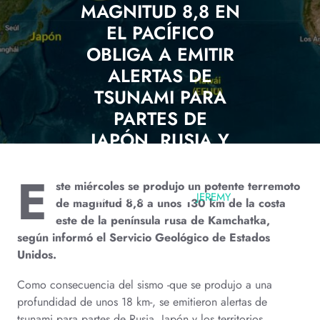
MAGNITUD 8,8 EN
EL PACÍFICO
OBLIGA A EMITIR
ALERTAS DE
TSUNAMI PARA
PARTES DE
JAPÓN, RUSIA Y
EE.UU.
E
ste miércoles se produjo un potente terremoto
JULIO 30, 2025
JEREMY
de magnitud 8,8 a unos 130 km de la costa
0 COMMENTS
este de la península rusa de Kamchatka,
según informó el Servicio Geológico de Estados
Unidos.
Como consecuencia del sismo -que se produjo a una
profundidad de unos 18 km-, se emitieron alertas de
tsunami para partes de Rusia, Japón y los territorios