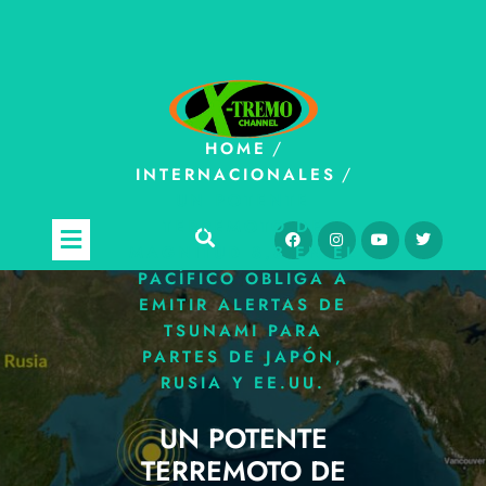
/
HOME
/
INTERNACIONALES
UN POTENTE
TERREMOTO DE
MAGNITUD 8,8 EN EL
PACÍFICO OBLIGA A
EMITIR ALERTAS DE
TSUNAMI PARA
PARTES DE JAPÓN,
RUSIA Y EE.UU.
UN POTENTE
TERREMOTO DE