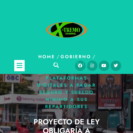
/
/
HOME
GOBIERNO
PROYECTO DE LEY
OBLIGARÍA A
PLATAFORMAS
DIGITALES A PAGAR
SEGURO Y SUELDO
MÍNIMO A SUS
REPARTIDORES
PROYECTO DE LEY
OBLIGARÍA A