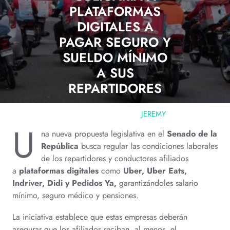
PLATAFORMAS
DIGITALES A
PAGAR SEGURO Y
SUELDO MÍNIMO
A SUS
REPARTIDORES
JULIO 16, 2025
JEREMY
U
0 COMMENTS
na nueva propuesta legislativa en el
Senado de la
República
busca regular las condiciones laborales
de los repartidores y conductores afiliados
a
plataformas digitales
como
Uber, Uber Eats,
Indriver, Didi y Pedidos Ya,
garantizándoles salario
mínimo, seguro médico y pensiones.
La iniciativa establece que estas empresas deberán
asegurar que los afiliados reciban, al menos, el