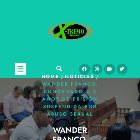
/
/
HOME
NOTICIAS
WANDER FRANCO,
CONDENADO A 2
AÑOS DE PRISIÓN
SUSPENDIDA POR
ABUSO SEXUAL
WANDER
FRANCO,