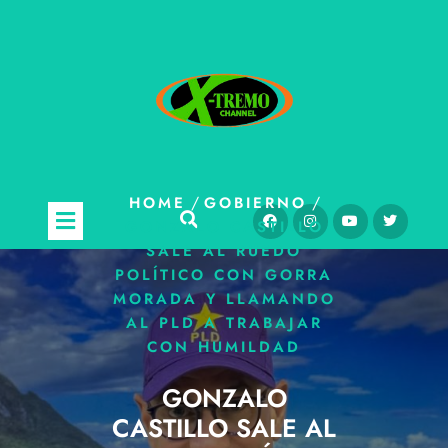
/
/
HOME
GOBIERNO
GONZALO CASTILLO
SALE AL RUEDO
POLÍTICO CON GORRA
MORADA Y LLAMANDO
AL PLD A TRABAJAR
CON HUMILDAD
GONZALO
CASTILLO SALE AL