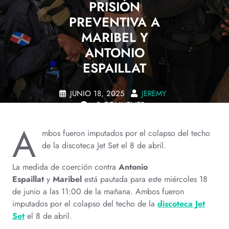
PRISIÓN
PREVENTIVA A
MARIBEL Y
ANTONIO
ESPAILLAT
JUNIO 18, 2025
JEREMY
0 COMMENTS
A
mbos fueron imputados por el colapso del techo
de la discoteca Jet Set el 8 de abril.
La medida de coerción contra
Antonio
Espaillat
y
Maribel
está pautada para este miércoles 18
de junio a las 11:00 de la mañana. Ambos fueron
imputados por el colapso del techo de la
discoteca Jet
Set
el 8 de abril.