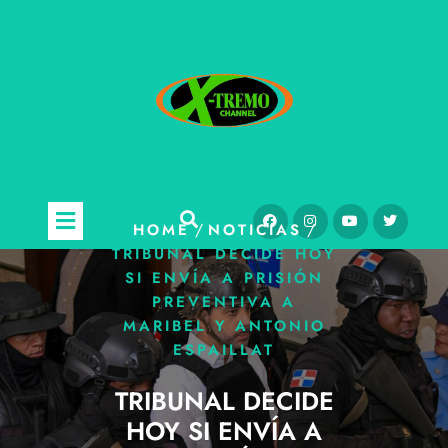
/
/
HOME
NOTICIAS
TRIBUNAL DECIDE HOY
SI ENVÍA A PRISIÓN
PREVENTIVA A
MARIBEL Y ANTONIO
ESPAILLAT
TRIBUNAL DECIDE
HOY SI ENVÍA A